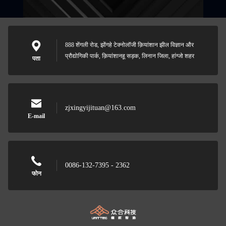
888 शेंगली रोड, झोंगहे टेक्नोलॉजी क़ियांशान झील विज्ञान और
प्रौद्योगिकी पार्क, क़ियांशानहू सड़क, लिनान जिला, हांग्जो शहर
पता
zjxingyijituan@163.com
E-mail
0086-132-7395 - 2362
फोन