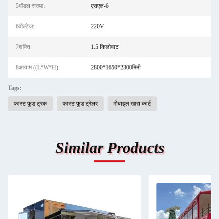
5मॉडल संख्या:
एसएल-6
6वोल्टेज:
220V
7शक्ति:
1.5 किलोवाट
8आयाम ((L*W*H):
2800*1650*2300मिमी
Tags:
फास्ट फूड ट्रक
फास्ट फूड ट्रेलर
मोबाइल खाद्य कार्ट
Similar Products