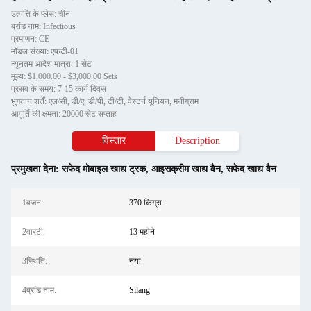
उत्पत्ति के प्लेस: चीन
ब्रांड नाम: Infectious
प्रमाणन: CE
मॉडल संख्या: एफटी-01
न्यूनतम आदेश मात्रा: 1 सेट
मूल्य: $1,000.00 - $3,000.00 Sets
प्रसव के समय: 7-15 कार्य दिवस
भुगतान शर्तें: एल/सी, डी/ए, डी/पी, टी/टी, वेस्टर्न यूनियन, मनीग्राम
आपूर्ति की क्षमता: 20000 सेट सप्ताह
विस्तार
Description
प्रमुखता देना:
सफेद मोबाइल खाद्य ट्रक
,
आइसक्रीम खाद्य वैन
,
सफेद खाद्य वैन
1वजन:
370 किग्रा
2वारंटी:
13 महीने
3स्थिति:
नया
4ब्रांड नाम:
Silang