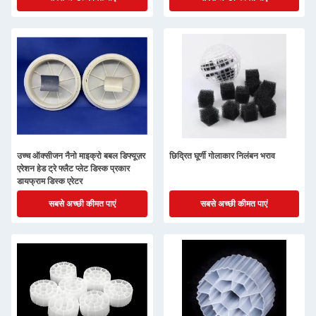
उच्च ऑक्सीजन नैनो माइक्रो बबल डिफ्यूज़र
छिद्रित घूर्णी गोलाकार निलंबन भराव
एरेशन हेड ट्रे फ्लैट प्लेट डिस्क प्रकार
डायफ्राम डिस्क एरेटर
सबसे अच्छी कीमत पाएं
सबसे अच्छी कीमत पाएं