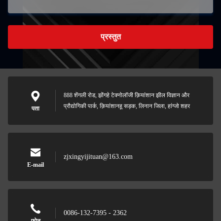
प्रस्तुत
888 शेंगली रोड, झोंगहे टेक्नोलॉजी क़ियांशान झील विज्ञान और
प्रौद्योगिकी पार्क, क़ियांशानहू सड़क, लिनान जिला, हांग्जो शहर
पता
zjxingyijituan@163.com
E-mail
0086-132-7395 - 2362