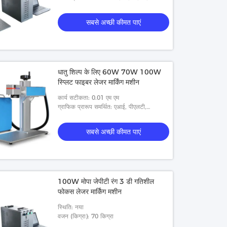
लेजर स्रोत
सबसे अच्छी कीमत पाएं
धातु शिल्प के लिए 60W 70W 100W
स्प्लिट फाइबर लेजर मार्किंग मशीन
कार्य सटीकता: 0.01 एम एम
ग्राफिक प्रारूप समर्थित: एआई, पीएलटी,
डीएक्सएफ, बीएमपी, डीएसटी, डीडब्ल्यूजी, एलएएस,
डीएक्सपी
सबसे अच्छी कीमत पाएं
100W मोपा जेपीटी रंग 3 डी गतिशील
फोकस लेजर मार्किंग मशीन
स्थिति: नया
वजन (किग्रा): 70 किग्रा