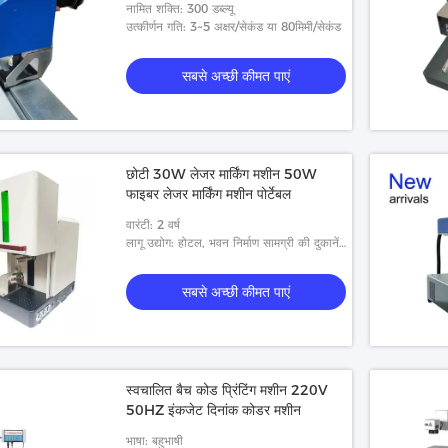
नामित शक्ति: 300 डब्ल्यू
उत्कीर्णन गति: 3~5 अक्षर/सेकंड या 80मिमी/सेकंड
सबसे अच्छी कीमत पाएं
छोटी 30W लेजर मार्किंग मशीन 50W
फाइबर लेजर मार्किंग मशीन पोर्टेबल
वारंटी: 2 वर्ष
लागू उद्योग: होटल, भवन निर्माण सामग्री की दुकानें,
विनिर्माण संयंत्र, खाद्य और पेय फैक्टरी, घरेलू
उपयोग, खुदरा, न
सबसे अच्छी कीमत पाएं
स्वचालित बैच कोड प्रिंटिंग मशीन 220V
50HZ इंकजेट दिनांक कोडर मशीन
भाषा: बहुभाषी