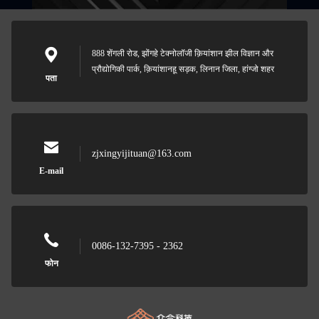
888 शेंगली रोड, झोंगहे टेक्नोलॉजी क़ियांशान झील विज्ञान और
प्रौद्योगिकी पार्क, क़ियांशानहू सड़क, लिनान जिला, हांग्जो शहर
पता
zjxingyijituan@163.com
E-mail
0086-132-7395 - 2362
फोन