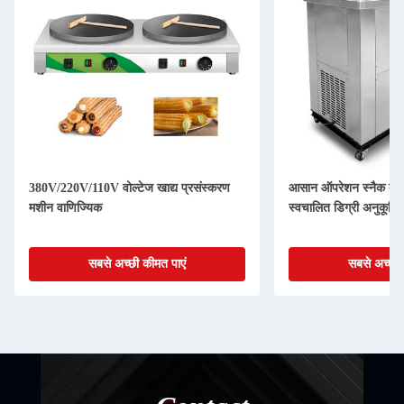
380V/220V/110V वोल्टेज खाद्य प्रसंस्करण
आसान ऑपरेशन स्नैक बनान
मशीन वाणिज्यिक
स्वचालित डिग्री अनुकूलित 
सबसे अच्छी कीमत पाएं
सबसे अच्छी 