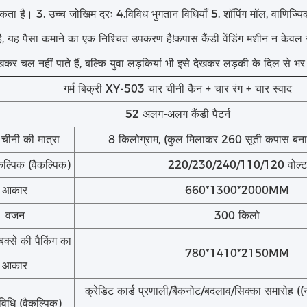
ता है। 3. उच्च जोखिम दरः 4.विविध भुगतान विधियाँ 5. शॉपिंग मॉल, वाणिज्यिक 
है, यह पैसा कमाने का एक निश्चित उपकरण है!कपास कैंडी वेंडिंग मशीन न क
ेखकर चल नहीं पाते हैं, बल्कि युवा लड़कियां भी इसे देखकर लड़की के दिल से भर ज
गर्म बिक्री XY-503 चार चीनी कैन + चार रंग + चार स्वाद
52 अलग-अलग कैंडी पैटर्न
चीनी की मात्रा
8 किलोग्राम, (कुल मिलाकर 260 सूती कपास बना
ैकल्पिक (वैकल्पिक)
220/230/240/110/120 वोल्ट
आकार
660*1300*2000MM
वजन
300 किलो
बक्से की पैकिंग का
780*1410*2150MM
आकार
क्रेडिट कार्ड प्रणाली/बैंकनोट/बदलाव/सिक्का समारोह ((न
विधि (वैकल्पिक)