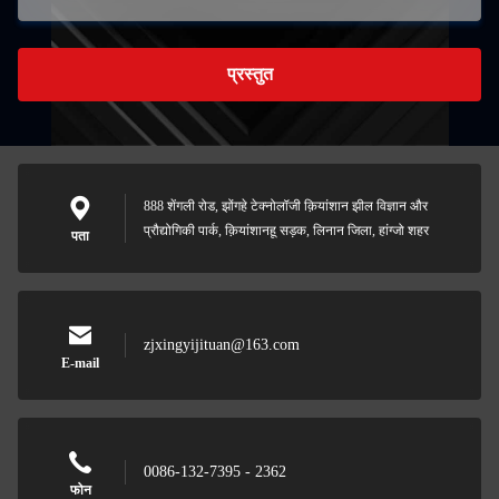
प्रस्तुत
888 शेंगली रोड, झोंगहे टेक्नोलॉजी क़ियांशान झील विज्ञान और
प्रौद्योगिकी पार्क, क़ियांशानहू सड़क, लिनान जिला, हांग्जो शहर
पता
zjxingyijituan@163.com
E-mail
0086-132-7395 - 2362
फोन