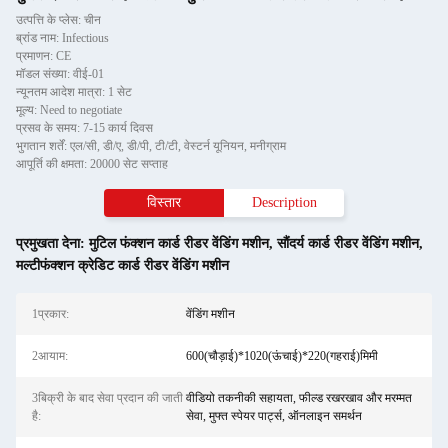
उत्पत्ति के प्लेस: चीन
ब्रांड नाम: Infectious
प्रमाणन: CE
मॉडल संख्या: वीई-01
न्यूनतम आदेश मात्रा: 1 सेट
मूल्य: Need to negotiate
प्रसव के समय: 7-15 कार्य दिवस
भुगतान शर्तें: एल/सी, डी/ए, डी/पी, टी/टी, वेस्टर्न यूनियन, मनीग्राम
आपूर्ति की क्षमता: 20000 सेट सप्ताह
विस्तार
Description
प्रमुखता देना:
मुटिल फंक्शन कार्ड रीडर वेंडिंग मशीन
,
सौंदर्य कार्ड रीडर वेंडिंग मशीन
,
मल्टीफंक्शन क्रेडिट कार्ड रीडर वेंडिंग मशीन
1प्रकार:
वेंडिंग मशीन
2आयाम:
600(चौड़ाई)*1020(ऊंचाई)*220(गहराई)मिमी
3बिक्री के बाद सेवा प्रदान की जाती
वीडियो तकनीकी सहायता, फील्ड रखरखाव और मरम्मत
है:
सेवा, मुफ्त स्पेयर पार्ट्स, ऑनलाइन समर्थन