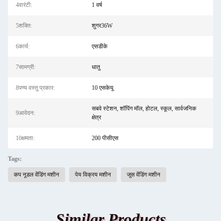
4वारंटी:
1 वर्ष
5शक्ति:
शुगर36W
6कार्य:
एसडीके
7सामग्री:
धातु
8पण्य वस्तु प्रकार:
10 एसकेयू
सबवे स्टेशन, शॉपिंग मॉल, होटल, स्कूल, सार्वजनिक
9आवेदन:
क्षेत्र
10क्षमता:
200 पीसीएस
Tags:
कप नूडल वेंडिंग मशीन
पेय विक्रय मशीन
जूस वेंडिंग मशीन
Similar Products