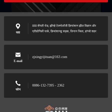
888 शेंगली रोड, झोंगहे टेक्नोलॉजी क़ियांशान झील विज्ञान और
प्रौद्योगिकी पार्क, क़ियांशानहू सड़क, लिनान जिला, हांग्जो शहर
पता
zjxingyijituan@163.com
E-mail
0086-132-7395 - 2362
फोन