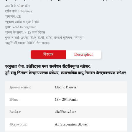
उत्पत्ति के प्लेस: चीन
ब्रांड नाम: Infectious
प्रमाणन: CE
न्यूनतम आदेश मात्रा: 1 सेट
मूल्य: Need to negotiate
प्रसव के समय: 7-15 कार्य दिवस
भुगतान शर्तें: एल/सी, डी/ए, डी/पी, टी/टी, वेस्टर्न यूनियन, मनीग्राम
आपूर्ति की क्षमता: 20000 सेट सप्ताह
विस्तार
Description
प्रमुखता देना:
इलेक्ट्रिक एयर सस्पेंशन सेंट्रीफ्यूगल ब्लोअर
,
पूर्ण वायु निलंबन केन्द्रापसारक ब्लोअर
,
व्यावसायिक वायु निलंबन केन्द्रापसारक ब्लोअर
1power source:
Electric Blower
2Flow:
13 ~ 294m³/min
3आवेदन:
औद्योगिक ब्लोअर
4Keywords:
Air Suspension Blower