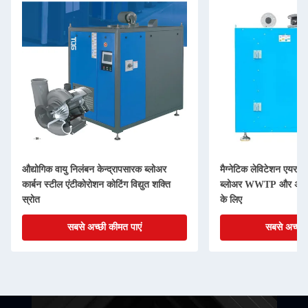
औद्योगिक वायु निलंबन केन्द्रापसारक ब्लोअर
मैग्नेटिक लेविटेशन एयर सस्
कार्बन स्टील एंटीकोरोशन कोटिंग विद्युत शक्ति
ब्लोअर WWTP और अपशिष
स्रोत
के लिए
सबसे अच्छी कीमत पाएं
सबसे अच्छी 